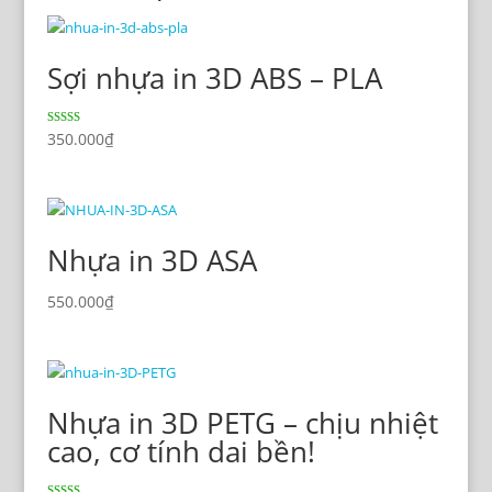
Sợi nhựa in 3D ABS – PLA
Rated
350.000
₫
4.20
out of 5
Nhựa in 3D ASA
550.000
₫
Nhựa in 3D PETG – chịu nhiệt
cao, cơ tính dai bền!