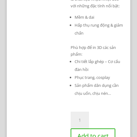
với những đặc tính nổi bật:
Mềm & dai
Hấp thụ rung động & giảm
chấn
Phù hợp để in 3D các sản
phẩm:
Chi tiết lắp ghép – Cơ cấu
đàn hồi
Phục trang, cosplay
Sản phẩm dân dụng cần
chịu uốn, chịu nén…
Nhựa
in
3D
Add to cart
mềm