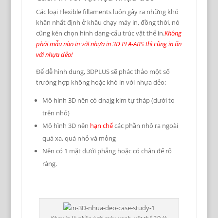
Các loại Flexible fillaments luôn gây ra những khó
khăn nhất định ở khâu chạy máy in, đồng thời, nó
cũng kén chọn hình dạng-cấu trúc vật thể in.
Không
phải mẫu nào in với nhựa in 3D PLA-ABS thì cũng in ổn
với nhựa dẻo!
Để dễ hình dung, 3DPLUS sẽ phác thảo một số
trường hợp không hoặc khó in với nhựa dẻo:
Mô hình 3D nên có dnajg kim tự tháp (dưới to
trên nhỏ)
Mô hình 3D nên
hạn chế
các phần nhô ra ngoài
quá xa, quá nhỏ và mỏng
Nên có 1 mặt dưới phẳng hoặc có chân đế rõ
ràng.