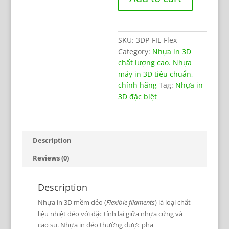
dẻo
(TPU-
TPE-
SKU:
3DP-FIL-Flex
Soft
Category:
Nhựa in 3D
PLA)
chất lượng cao. Nhựa
quantity
máy in 3D tiêu chuẩn,
chính hãng
Tag:
Nhựa in
3D đặc biệt
Description
Reviews (0)
Description
Nhựa in 3D mềm dẻo (
Flexible filaments
) là loại chất
liệu nhiệt dẻo với đặc tính lai giữa nhựa cứng và
cao su. Nhựa in dẻo thường được pha