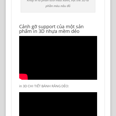
Khay in là phần lưới màu xanh, vật thể 3D là
phần màu nâu đỏ
Cảnh gỡ support của một sản
phẩm in 3D nhựa mềm dẻo
in 3D CHI TIẾT BÁNH RĂNG DẺO: