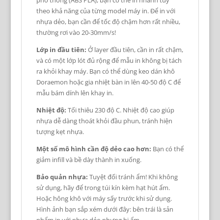
theo khả năng của từng model máy in. Để in với
nhựa dẻo, bạn cần để tốc độ chậm hơn rất nhiều,
thường rơi vào 20-30mm/s!
Lớp in đầu tiên:
Ở layer đầu tiên, cần in rất chậm,
và có một lớp lót đủ rộng để mẫu in không bị tách
ra khỏi khay máy. Bạn có thể dùng keo dán khô
Doraemon hoặc gia nhiệt bàn in lên 40-50 độ C để
mẫu bám dính lên khay in.
Nhiệt độ:
Tối thiêu 230 độ C. Nhiệt độ cao giúp
nhựa dễ dàng thoát khỏi đầu phun, tránh hiện
tượng kẹt nhựa.
Một số mô hình cần độ dẻo cao hơn:
Bạn có thể
giảm infill và bề dày thành in xuống.
Bảo quản nhựa:
Tuyệt đối tránh ẩm! Khi không
sử dụng, hãy để trong túi kín kèm hạt hút ẩm.
Hoặc hông khô với máy sấy trước khi sử dụng.
Hình ảnh bạn sắp xém dưới đây: bên trái là sản
phẩm in với nhựa dẻo nhưng bị ẩm