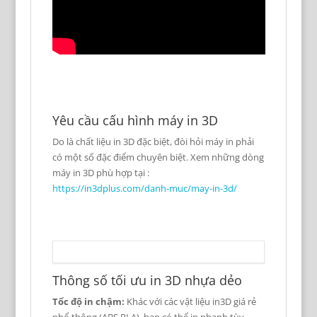
Yêu cầu cấu hình máy in 3D
Do là chất liệu in 3D đặc biệt, đòi hỏi máy in phải
có một số đặc điểm chuyên biệt. Xem những dòng
máy in 3D phù hợp tại :
https://in3dplus.com/danh-muc/may-in-3d/
Thông số tối ưu in 3D nhựa dẻo
Tốc độ in chậm:
Khác với các vật liệu in3D giá rẻ
phổ thông (ABS PLA), bạn có thể in nhanh tùy