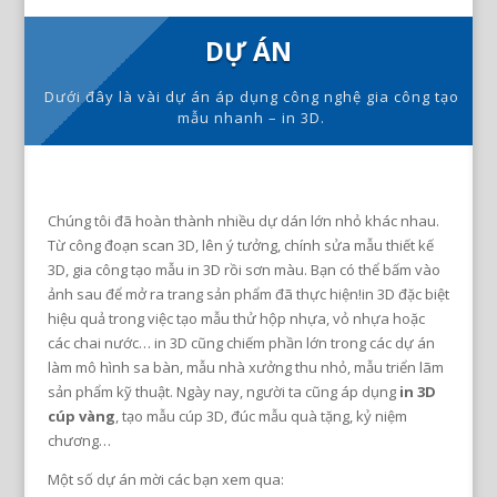
DỰ ÁN
Dưới đây là vài dự án áp dụng công nghệ gia công tạo
mẫu nhanh – in 3D.
Chúng tôi đã hoàn thành nhiều dự dán lớn nhỏ khác nhau.
Từ công đoạn scan 3D, lên ý tưởng, chính sửa mẫu thiết kế
3D, gia công tạo mẫu in 3D rồi sơn màu. Bạn có thể bấm vào
ảnh sau để mở ra trang sản phẩm đã thực hiện!in 3D đặc biệt
hiệu quả trong việc tạo mẫu thử hộp nhựa, vỏ nhựa hoặc
các chai nước… in 3D cũng chiếm phần lớn trong các dự án
làm mô hình sa bàn, mẫu nhà xưởng thu nhỏ, mẫu triển lãm
sản phẩm kỹ thuật. Ngày nay, người ta cũng áp dụng
in 3D
cúp vàng
, tạo mẫu cúp 3D, đúc mẫu quà tặng, kỷ niệm
chương…
Một số dự án mời các bạn xem qua: