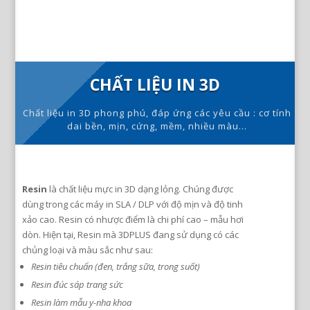
CHẤT LIỆU IN 3D
Chất liệu in 3D phong phú, đáp ứng các yêu cầu : cơ tính
dai bền, mịn, cứng, mềm, nhiều màu…
Resin
là chất liệu mực in 3D dạng lỏng. Chúng được
dùng trong các máy in SLA / DLP với độ mịn và độ tinh
xảo cao. Resin có nhược điểm là chi phí cao – mẫu hơi
dòn. Hiện tại, Resin mà 3DPLUS đang sử dụng có các
chủng loại và màu sắc như sau:
Resin tiêu chuẩn (đen, trắng sữa, trong suốt)
Resin đúc sáp trang sức
Resin làm mẫu y-nha khoa