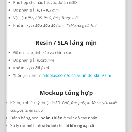
Phù hợp cho hầu hết các dự án in3D
Độ phân giải:
0,1 – 0,3
mm
Vật liệu:
PLA, ABS, PetG, Dẻo, Trong suốt…
Khổ in (xyz):
50 x 50 x 50
(cm)
. (*)
Mở rộng tới 1m!
Resin / SLA láng mịn
Độ mịn cao, tinh xảo và chính xác
Độ phân giải:
0,025
mm
80
(cm)
Khổ in (xyz):
in3dplus.com/dich-vu-in-3d-sla-resin/
Thông tin thêm:
Mockup tổng hợp
Kết hợp nhiều kỹ thuật:
in 3D, CNC, Đúc poly, in 3D chuyển nhiệt,
composite, ép nhựa.
Đánh bóng, sơn,
hoàn thiện
ở mức độ cao nhất!
Xử lý các mô hình
siêu bé
cho tới
lớn ngoại cỡ