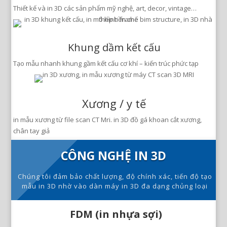
Thiết kế và in 3D các sản phẩm mỹ nghệ, art, decor, vintage…
Khung dầm kết cấu
Tạo mẫu nhanh khung gầm kết cấu cơ khí – kiến trúc phức tạp
Xương / y tế
in mẫu xương từ file scan CT Mri. in 3D đồ gá khoan cắt xương,
chân tay giả
CÔNG NGHỆ IN 3D
Chúng tôi đảm bảo chất lượng, độ chính xác, tiến độ tạo
mẫu in 3D nhờ vào dàn máy in 3D đa dạng chủng loại
FDM (in nhựa sợi)