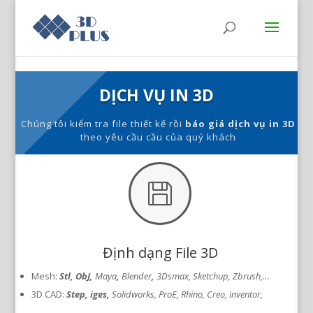
DỊCH VỤ IN 3D
Chúng tôi kiểm tra file thiết kế rồi
báo giá dịch vụ in 3D
theo yêu cầu cầu của quý khách

Định dạng File 3D
Mesh:
Stl, ObJ,
Maya
,
Blender
,
3Dsmax, Sketchup, Zbrush,…
3D CAD:
Step, iges,
Solidworks, ProE, Rhino, Creo, inventor,