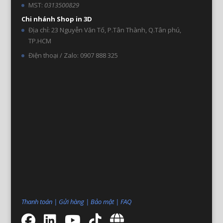
MST:
0313500829
Chi nhánh Shop in 3D
Địa chỉ: 23 Nguyễn Văn Tố, P.Tân Thành, Q.Tân phú,
TP.HCM
Điện thoại / Zalo: 0907 888 325
Thanh toán
|
Gửi hàng
|
Bảo mật
|
FAQ