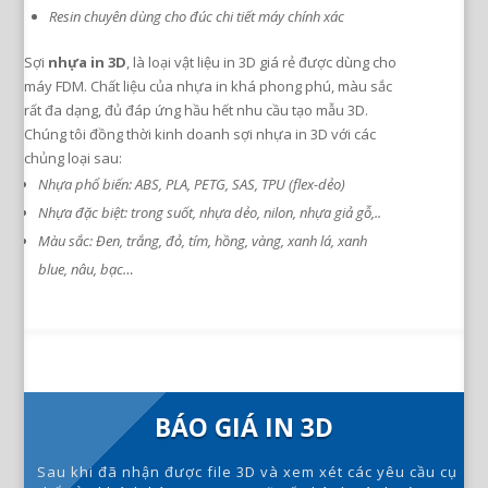
Resin chuyên dùng cho đúc chi tiết máy chính xác
Sợi
nhựa in 3D
, là loại vật liệu in 3D giá rẻ được dùng cho
máy FDM. Chất liệu của nhựa in khá phong phú, màu sắc
rất đa dạng, đủ đáp ứng hầu hết nhu cầu tạo mẫu 3D.
Chúng tôi đồng thời kinh doanh sợi nhựa in 3D với các
chủng loại sau:
Nhựa phổ biến: ABS, PLA, PETG, SAS, TPU (flex-dẻo)
Nhựa đặc biệt: trong suốt, nhựa dẻo, nilon, nhựa giả gỗ,..
Màu sắc: Đen, trắng, đỏ, tím, hồng, vàng, xanh lá, xanh
blue, nâu, bạc…
BÁO GIÁ IN 3D
Sau khi đã nhận được file 3D và xem xét các yêu cầu cụ