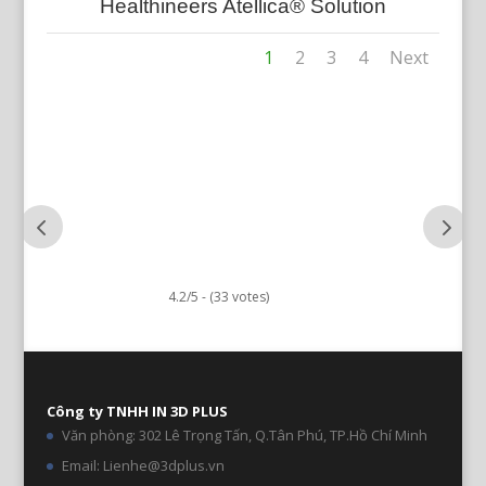
Healthineers Atellica® Solution
1
2
3
4
Next
4.2/5 - (33 votes)
Công ty TNHH IN 3D PLUS
Văn phòng: 302 Lê Trọng Tấn, Q.Tân Phú, TP.Hồ Chí Minh
Email: Lienhe@3dplus.vn