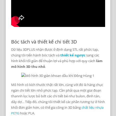
Bóc tách và thiết kế chi tiết 3D
Dữ liệu 3DPLUS nhận được ở định dạng STL rất phức tạp,
chúng tôi tiến hành bóc tách và
thiết kế ngược
sang các
hình khối tối giản để thuận lợi và phù hợp với quy cách
làm
mô hình 3D thu nhỏ
.
Mô hình có kích thước thật rất lớn, cùng với đó là hàng chục
ngàn chi tiết lớn nhỏ phức tạp. Cần phải qua một giai đoạn
thannh lọc lược bỏ bớt các chi tiết bé như bulon, đinh tán,
dây dợ… Tiếp đó, chúng tôi thiết kế các phần tương tự ở hình
khối đơn giản hơn, có thể gia công in 3D bằng
chất liệu nhựa
PETG
hoặc PLA.