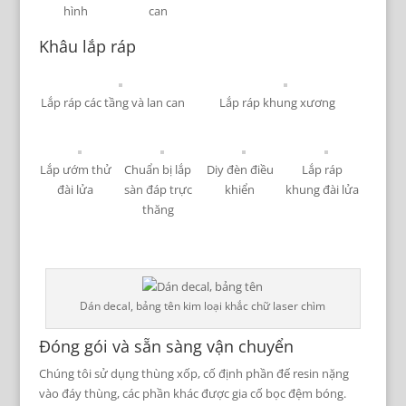
hình
can
Khâu lắp ráp
Lắp ráp các tầng và lan can
Lắp ráp khung xương
Lắp ướm thử
Chuẩn bị lắp
Diy đèn điều
Lắp ráp
đài lửa
sàn đáp trực
khiển
khung đài lửa
thăng
Dán decal, bảng tên kim loại khắc chữ laser chìm
Đóng gói và sẵn sàng vận chuyển
Chúng tôi sử dụng thùng xốp, cố định phần đế resin nặng
vào đáy thùng, các phần khác được gia cố bọc đệm bóng.