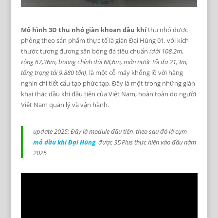
Mô hình 3D thu nhỏ giàn khoan dầu khí
thu nhỏ được
phỏng theo sản phẩm thực tế là giàn Đại Hùng 01, với kích
thước tương đương sân bóng đá tiêu chuẩn
(dài 108,2m,
rộng 67,36m, boong chính dài 68,6m, mớn nước tối đa 21,3m,
tổng trọng tải 9.880 tấn)
, là một cỗ máy khổng lồ với hàng
nghìn chi tiết cấu tạo phức tạp. Đây là một trong những giàn
khai thác dầu khí đầu tiên của Việt Nam, hoàn toàn do người
Việt Nam quản lý và vận hành.
update 2025: Đây là module đầu tiên, theo sau đó là cụm
mỏ dầu khí Đại Hùng
được 3DPlus thực hiện vào đầu năm
2025