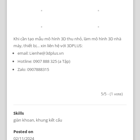
Khi cần tạo mẫu mô hình 3D thu nhỏ, làm mô hình 3D nhà
máy, thiết bị… xin liên hệ với 3DPLUS:
email: Lienhe@3dplus.vn
Hotline: 0907 888 325 (a Tập)
Zalo: 0907888315
5/5 - (1 vote)
Skills
giàn khoan
,
khung kết cấu
Posted on
02/11/2024