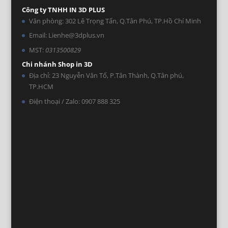
Công ty TNHH IN 3D PLUS
Văn phòng: 302 Lê Trọng Tấn, Q.Tân Phú, TP.Hồ Chí Minh
Email: Lienhe@3dplus.vn
MST:
0313500829
Chi nhánh Shop in 3D
Địa chỉ: 23 Nguyễn Văn Tố, P.Tân Thành, Q.Tân phú,
TP.HCM
Điện thoại / Zalo: 0907 888 325