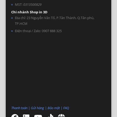
MST:
0313500829
Chi nhánh Shop in 3D
Địa chỉ: 23 Nguyễn Văn Tố, P.Tân Thành, Q.Tân phú,
TP.HCM
Điện thoại / Zalo: 0907 888 325
Thanh toán
|
Gửi hàng
|
Bảo mật
|
FAQ