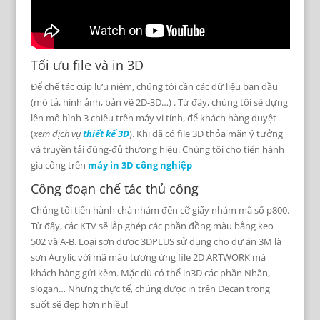
Tối ưu file và in 3D
Để chế tác cúp lưu niệm, chúng tôi cần các dữ liệu ban đầu
(mô tả, hình ảnh, bản vẽ 2D-3D…) . Từ đây, chúng tôi sẽ dựng
lên mô hình 3 chiều trên máy vi tính, để khách hàng duyệt
(
xem dịch vụ
thiết kế 3D
). Khi đã có file 3D thỏa mãn ý tưởng
và truyền tải đúng-đủ thương hiệu. Chúng tôi cho tiến hành
gia công trên
máy in 3D công nghiệp
Công đoạn chế tác thủ công
Chúng tôi tiến hành chà nhám đến cỡ giấy nhám mã số p800.
Từ đây, các KTV sẽ lắp ghép các phần đồng màu bằng keo
502 và A-B. Loại sơn được 3DPLUS sử dụng cho dự án 3M là
sơn Acrylic với mã màu tương ứng file 2D ARTWORK mà
khách hàng gửi kèm. Mặc dù có thể in3D các phần Nhãn,
slogan… Nhưng thực tế, chúng được in trên Decan trong
suốt sẽ đẹp hơn nhiều!