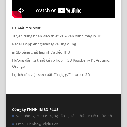
Bài viết mới nhất
Tuyển dụng nhân viên thiết kế & vận hành máy in 3D
Radar Doppler nguyên lý và ứng dụng
in 3D bằng chất liệu nhựa dẻo TPU
Hướng dẫn tự thiết kế vỏ hộp in 3D Raspberry Pi, Arduino,
Orange
Lợi ích của việc sản xuất đồ gá Jig/Fixture in 3D
Công ty TNHH IN 3D PLUS
Văn phòng: 302 Lê Trọng Tấn, Q.Tân Phú, TP.Hồ Chí Minh
Email: Lienhe@3dplus.vn