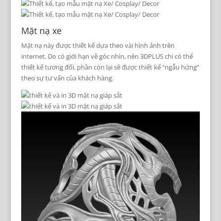
Mặt nạ xe
Mặt nạ này được thiết kế dựa theo vài hình ảnh trên
internet. Do có giới hạn về góc nhìn, nên 3DPLUS chi có thể
thiết kế tương đối, phần còn lại sẽ được thiết kế “ngẫu hứng”
theo sự tư vấn của khách hàng.