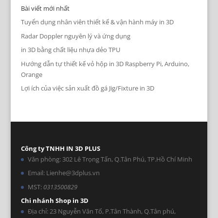
Bài viết mới nhất
Tuyển dụng nhân viên thiết kế & vận hành máy in 3D
Radar Doppler nguyên lý và ứng dụng
in 3D bằng chất liệu nhựa dẻo TPU
Hướng dẫn tự thiết kế vỏ hộp in 3D Raspberry Pi, Arduino,
Orange
Lợi ích của việc sản xuất đồ gá Jig/Fixture in 3D
Công ty TNHH IN 3D PLUS
Văn phòng: 302 Lê Trọng Tấn, Q.Tân Phú, TP.Hồ Chí Minh
Email: Lienhe@3dplus.vn
MST:
0313500829
Chi nhánh Shop in 3D
Địa chỉ: 23 Nguyễn Văn Tố, P.Tân Thành, Q.Tân phú,