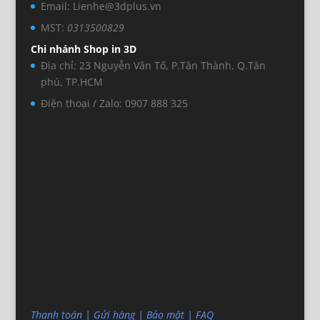
Email: Lienhe@3dplus.vn
MST:
0313500829
Chi nhánh Shop in 3D
Địa chỉ: 23 Nguyễn Văn Tố, P.Tân Thành, Q.Tân
phú, TP.HCM
Điện thoại / Zalo: 0907 888 325
Thanh toán
|
Gửi hàng
|
Bảo mật
|
FAQ