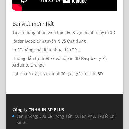
Bài viết mới nhất
Tuyển dụng nhân viên thiết kế & vận hành máy in 3D
Radar Doppler nguyên lý và ứng dụng
in 3D bằng chất liệu nhựa dẻo TPU
Hướng dẫn tự thiết kế vỏ hộp in 3D Raspberry Pi,
Arduino, Orange
Lợi ích của việc sản xuất đồ gá Jig/Fixture in 3D
Công ty TNHH IN 3D PLUS
Văn phòng: 302 Lê Trọng Tấn, Q.Tân Phú, TP.Hồ Chí
Minh