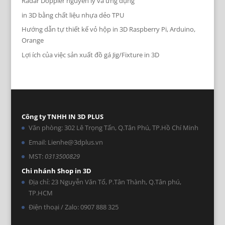
Radar Doppler nguyên lý và ứng dụng
in 3D bằng chất liệu nhựa dẻo TPU
Hướng dẫn tự thiết kế vỏ hộp in 3D Raspberry Pi, Arduino,
Orange
Lợi ích của việc sản xuất đồ gá Jig/Fixture in 3D
Công ty TNHH IN 3D PLUS
Văn phòng: 302 Lê Trọng Tấn, Q.Tân Phú, TP.Hồ Chí Minh
Email: Lienhe@3dplus.vn
MST:
0313500829
Chi nhánh Shop in 3D
Địa chỉ: 23 Nguyễn Văn Tố, P.Tân Thành, Q.Tân phú,
TP.HCM
Điện thoại / Zalo: 0907 888 325