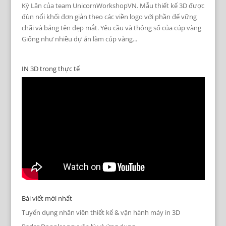
Kỳ Lân của team UnicornWorkshopVN. Mẫu thiết kế 3D được
đùn nổi khối đơn giản theo các viền logo với phần đế vững
chãi và bảng tên đẹp mắt. Yêu cầu và thông số của cúp vàng
Giống như nhiều dự án làm cúp vàng...
IN 3D trong thực tế
Bài viết mới nhất
Tuyển dụng nhân viên thiết kế & vận hành máy in 3D