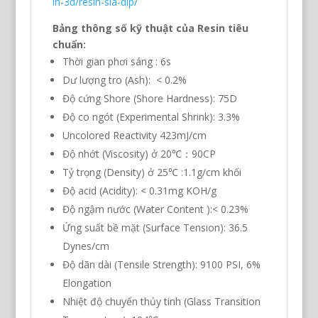
in-3d/resin-sla-dlp/
Bảng thông số kỹ thuật của Resin tiêu
chuẩn:
Thời gian phơi sáng : 6s
Dư lượng tro (Ash): < 0.2%
Độ cứng Shore (Shore Hardness): 75D
Độ co ngót (Experimental Shrink): 3.3%
Uncolored Reactivity 423mJ/cm
Độ nhớt (Viscosity) ở 20℃：90CP
Tỷ trọng (Density) ở 25℃ :1.1g/cm khối
Độ acid (Acidity): < 0.31mg KOH/g
Độ ngậm nước (Water Content ):< 0.23%
Ứng suất bề mặt (Surface Tension): 36.5
Dynes/cm
Độ dãn dài (Tensile Strength): 9100 PSI, 6%
Elongation
Nhiệt độ chuyển thủy tinh (Glass Transition