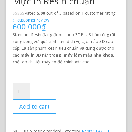
Mực in Resin chuẩn
Rated
5.00
out of 5 based on
1
customer rating
(
1
customer review)
600.000
₫
Standard Resin đang được shop 3DPLUS bán rộng rãi
song song với quá trình làm dịch vụ tạo mẫu 3D cao
cấp. Là sản phẩm Resin tiêu chuẩn và dùng được cho
các
máy in 3D nữ trang
,
máy làm mẫu nha khoa
,
chế tạo chi tiết máy có độ chính xác cao.
Mực
in
Resin
Add to cart
chuẩn
quantity
SKU:
3DP-Resin-Standard
Category:
Resin SLA/DLP