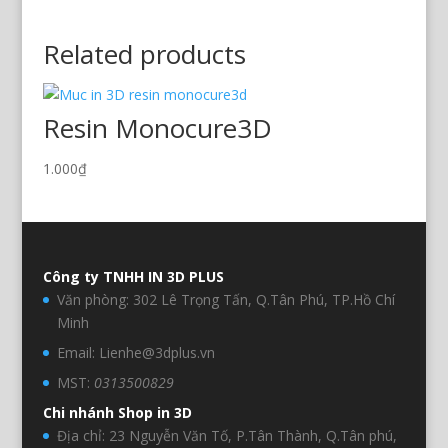
Related products
Resin Monocure3D
1.000
₫
Công ty TNHH IN 3D PLUS
Văn phòng: 302 Lê Trọng Tấn, Q.Tân Phú, TP.Hồ Chí
Minh
Email: Lienhe@3dplus.vn
MST:
0313500829
Chi nhánh Shop in 3D
Địa chỉ: 23 Nguyễn Văn Tố, P.Tân Thành, Q.Tân phú,