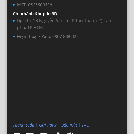
MST:
0313500829
Chi nhánh Shop in 3D
Địa chỉ: 23 Nguyễn Văn Tố, P.Tân Thành, Q.Tân
phú, TP.HCM
Điện thoại / Zalo: 0907 888 325
Thanh toán
|
Gửi hàng
|
Bảo mật
|
FAQ