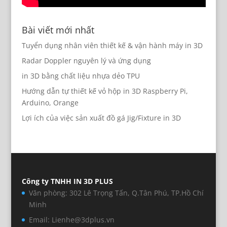
Bài viết mới nhất
Tuyển dụng nhân viên thiết kế & vận hành máy in 3D
Radar Doppler nguyên lý và ứng dụng
in 3D bằng chất liệu nhựa dẻo TPU
Hướng dẫn tự thiết kế vỏ hộp in 3D Raspberry Pi,
Arduino, Orange
Lợi ích của việc sản xuất đồ gá Jig/Fixture in 3D
Công ty TNHH IN 3D PLUS
Văn phòng: 302 Lê Trọng Tấn, Q.Tân Phú, TP.Hồ Chí
Minh
Email: Lienhe@3dplus.vn