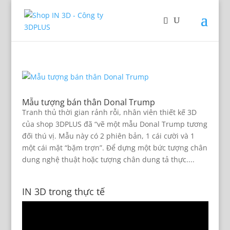
Mẫu tượng bán thân Donal Trump
Tranh thủ thời gian rảnh rỗi, nhân viên thiết kế 3D
của shop 3DPLUS đã “vẽ một mẫu Donal Trump tương
đối thú vị. Mẫu này có 2 phiên bản, 1 cái cười và 1
một cái mặt “bặm trợn”. Để dựng một bức tượng chân
dung nghệ thuật hoặc tượng chân dung tả thực....
IN 3D trong thực tế