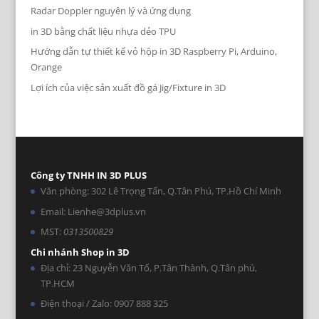
Radar Doppler nguyên lý và ứng dụng
in 3D bằng chất liệu nhựa dẻo TPU
Hướng dẫn tự thiết kế vỏ hộp in 3D Raspberry Pi, Arduino,
Orange
Lợi ích của việc sản xuất đồ gá Jig/Fixture in 3D
Công ty TNHH IN 3D PLUS
Văn phòng: 302 Lê Trọng Tấn, Q.Tân Phú, TP.Hồ Chí Minh
Email: Lienhe@3dplus.vn
MST:
0313500829
Chi nhánh Shop in 3D
Địa chỉ: 23 Nguyễn Văn Tố, P.Tân Thành, Q.Tân phú,
TP.HCM
Điện thoại / Zalo: 0907 888 325