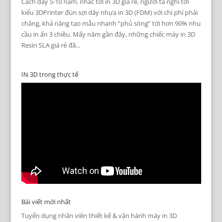
Cách đây 5-10 năm, nhắc tới in 3D giá rẻ, người ta nghĩ tới
kiểu 3DPrinter đùn sợi dây nhựa in 3D (FDM) với chi phí phải
chăng, khả năng tạo mẫu nhanh “phủ sóng” tới hơn 90% nhu
cầu in ấn 3 chiều. Mấy năm gần đây, những chiếc máy in 3D
Resin SLA giá rẻ đã...
IN 3D trong thực tế
Bài viết mới nhất
Tuyển dụng nhân viên thiết kế & vận hành máy in 3D