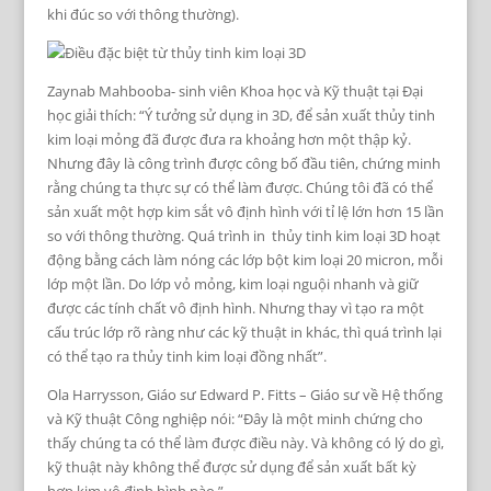
khi đúc so với thông thường).
Zaynab Mahbooba- sinh viên Khoa học và Kỹ thuật tại Đại
học giải thích: “Ý tưởng sử dụng in 3D, để sản xuất thủy tinh
kim loại mỏng đã được đưa ra khoảng hơn một thập kỷ.
Nhưng đây là công trình được công bố đầu tiên, chứng minh
rằng chúng ta thực sự có thể làm được. Chúng tôi đã có thể
sản xuất một hợp kim sắt vô định hình với tỉ lệ lớn hơn 15 lần
so với thông thường. Quá trình in thủy tinh kim loại 3D hoạt
động bằng cách làm nóng các lớp bột kim loại 20 micron, mỗi
lớp một lần. Do lớp vỏ mỏng, kim loại nguội nhanh và giữ
được các tính chất vô định hình. Nhưng thay vì tạo ra một
cấu trúc lớp rõ ràng như các kỹ thuật in khác, thì quá trình lại
có thể tạo ra thủy tinh kim loại đồng nhất”.
Ola Harrysson, Giáo sư Edward P. Fitts – Giáo sư về Hệ thống
và Kỹ thuật Công nghiệp nói: “Đây là một minh chứng cho
thấy chúng ta có thể làm được điều này. Và không có lý do gì,
kỹ thuật này không thể được sử dụng để sản xuất bất kỳ
hợp kim vô định hình nào.”