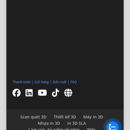
Thanh toán
|
Gửi hàng
|
Bảo mật
|
FAQ
Scan quét 3D
Thiết kế 3D
Máy in 3D
Nhựa in 3D
in 3D SLA
Làm cúp, kỷ niệm chương
Wiki