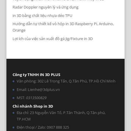
Radar Doppler nguyên lý và ứng dụng
in 3D bằng chất liệu nhựa dẻo TPU
Hướng dẫn tự thiết kế vỏ hộp in 3D Raspberry Pi, Arduino,
Orange
Lợi ích của việc sản xuất đồ gá Jig/Fixture in 3D
Công ty TNHH IN 3D PLUS
Văn phòng: 302 Lê Trọng Tấn, Q.Tân Phú, TP.Hồ Chí Minh
Email: Lienhe@3dplus.vn
MST:
0313500829
Chi nhánh Shop in 3D
Địa chỉ: 23 Nguyễn Văn Tố, P.Tân Thành, Q.Tân phú,
TP.HCM
Điện thoại / Zalo: 0907 888 325