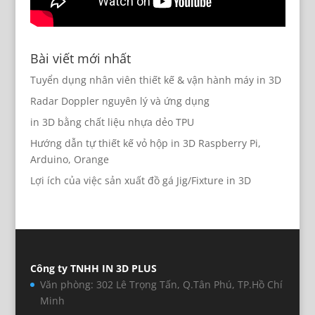
Bài viết mới nhất
Tuyển dụng nhân viên thiết kế & vận hành máy in 3D
Radar Doppler nguyên lý và ứng dụng
in 3D bằng chất liệu nhựa dẻo TPU
Hướng dẫn tự thiết kế vỏ hộp in 3D Raspberry Pi,
Arduino, Orange
Lợi ích của việc sản xuất đồ gá Jig/Fixture in 3D
Công ty TNHH IN 3D PLUS
Văn phòng: 302 Lê Trọng Tấn, Q.Tân Phú, TP.Hồ Chí
Minh