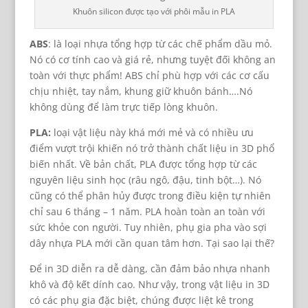
Khuôn silicon được tạo với phôi mẫu in PLA
ABS
: là loại nhựa tổng hợp từ các chế phẩm dầu mỏ.
Nó có cơ tính cao và giá rẻ, nhưng tuyệt đối không an
toàn với thực phẩm! ABS chỉ phù hợp với các cơ cấu
chịu nhiệt, tay nắm, khung giữ khuôn bánh….Nó
không dùng để làm trực tiếp lòng khuôn.
PLA:
loại vật liệu này khá mới mẻ và có nhiều ưu
điểm vượt trội khiến nó trở thành chất liệu in 3D phổ
biến nhất. Về bản chất, PLA được tổng hợp từ các
nguyên liệu sinh học (râu ngô, đậu, tinh bột…). Nó
cũng có thể phân hủy được trong điều kiện tự nhiên
chỉ sau 6 tháng – 1 năm. PLA hoàn toàn an toàn với
sức khỏe con người. Tuy nhiên, phụ gia pha vào sợi
dây nhựa PLA mới cần quan tâm hơn. Tại sao lại thế?
Để in 3D diễn ra dễ dàng, cần đảm bảo nhựa nhanh
khô và độ kết dính cao. Như vậy, trong vật liệu in 3D
có các phụ gia đặc biệt, chúng được liệt kê trong