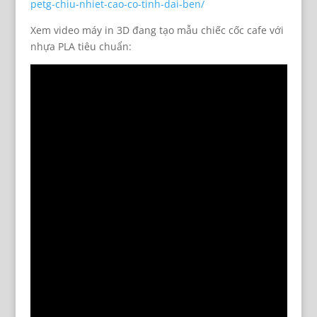
petg-chiu-nhiet-cao-co-tinh-dai-ben/
Xem video máy in 3D đang tạo mẫu chiếc cốc cafe với
nhựa PLA tiêu chuẩn: