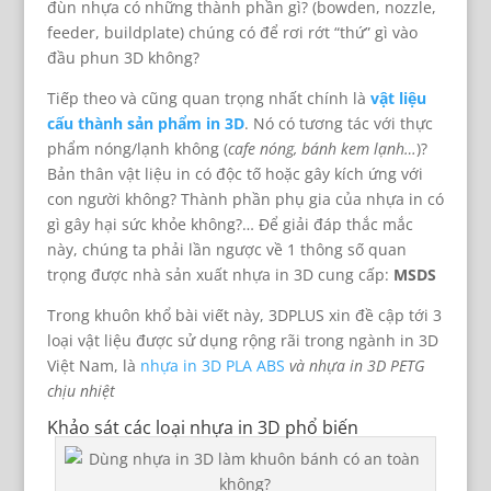
đùn nhựa có những thành phần gì? (bowden, nozzle,
feeder, buildplate) chúng có để rơi rớt “thứ” gì vào
đầu phun 3D không?
Tiếp theo và cũng quan trọng nhất chính là
vật liệu
cấu thành sản phẩm in 3D
. Nó có tương tác với thực
phẩm nóng/lạnh không (
cafe nóng, bánh kem lạnh…
)?
Bản thân vật liệu in có độc tố hoặc gây kích ứng với
con người không? Thành phần phụ gia của nhựa in có
gì gây hại sức khỏe không?… Để giải đáp thắc mắc
này, chúng ta phải lần ngược về 1 thông số quan
trọng được nhà sản xuất nhựa in 3D cung cấp:
MSDS
Trong khuôn khổ bài viết này, 3DPLUS xin đề cập tới 3
loại vật liệu được sử dụng rộng rãi trong ngành in 3D
Việt Nam, là
nhựa in 3D PLA ABS
và nhựa in 3D PETG
chịu nhiệt
Khảo sát các loại nhựa in 3D phổ biến