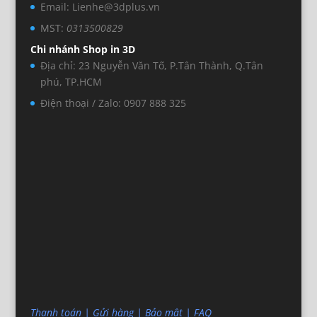
Email: Lienhe@3dplus.vn
MST:
0313500829
Chi nhánh Shop in 3D
Địa chỉ: 23 Nguyễn Văn Tố, P.Tân Thành, Q.Tân
phú, TP.HCM
Điện thoại / Zalo: 0907 888 325
Thanh toán
|
Gửi hàng
|
Bảo mật
|
FAQ