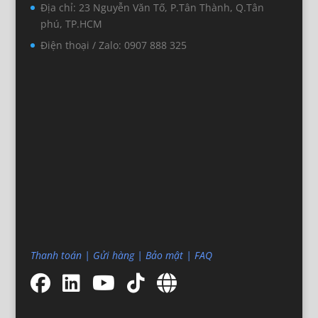
Địa chỉ: 23 Nguyễn Văn Tố, P.Tân Thành, Q.Tân
phú, TP.HCM
Điện thoại / Zalo: 0907 888 325
Thanh toán
|
Gửi hàng
|
Bảo mật
|
FAQ