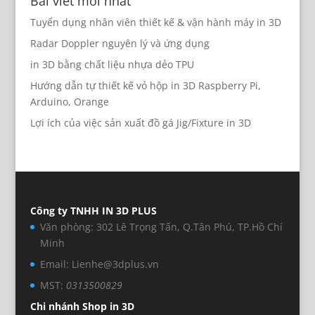
Bài viết mới nhất
Tuyển dụng nhân viên thiết kế & vận hành máy in 3D
Radar Doppler nguyên lý và ứng dụng
in 3D bằng chất liệu nhựa dẻo TPU
Hướng dẫn tự thiết kế vỏ hộp in 3D Raspberry Pi,
Arduino, Orange
Lợi ích của việc sản xuất đồ gá Jig/Fixture in 3D
Công ty TNHH IN 3D PLUS
Văn phòng: 302 Lê Trọng Tấn, Q.Tân Phú, TP.Hồ Chí
Minh
Email: Lienhe@3dplus.vn
MST:
0313500829
Chi nhánh Shop in 3D