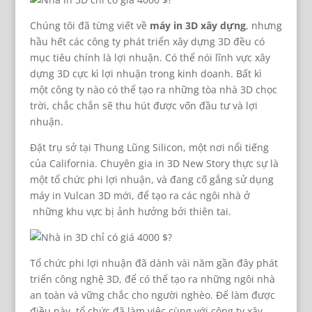
Chúng tôi đã từng viết về
máy in 3D xây dựng
, nhưng
hầu hết các công ty phát triển xây dựng 3D đều có
mục tiêu chính là lợi nhuận. Có thể nói lĩnh vực xây
dựng 3D cực kì lợi nhuận trong kinh doanh. Bất kì
một công ty nào có thể tạo ra những tòa nhà 3D chọc
trời, chắc chắn sẽ thu hút được vốn đầu tư và lợi
nhuận.
Đặt trụ sở tại Thung Lũng Silicon, một nơi nổi tiếng
của California. Chuyên gia in 3D New Story thực sự là
một tổ chức phi lợi nhuận, và đang cố gắng sử dụng
máy in Vulcan 3D mới, để tạo ra các ngôi nhà ở
những khu vực bị ảnh hưởng bởi thiên tai.
Tổ chức phi lợi nhuận đã dành vài năm gần đây phát
triển công nghệ 3D, để có thể tạo ra những ngôi nhà
an toàn và vững chắc cho người nghèo. Để làm được
điều này, tổ chức đã làm việc cùng với công ty xây