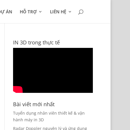
DỰ ÁN
HỖ TRỢ
LIÊN HỆ
IN 3D trong thực tế
Bài viết mới nhất
Tuyển dụng nhân viên thiết kế & vận
hành máy in 3D
Radar Doppler nguyên lý và ứng dụng