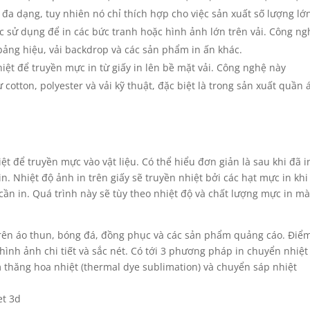
đa dạng, tuy nhiên nó chỉ thích hợp cho việc sản xuất số lượng lớn
ược sử dụng để in các bức tranh hoặc hình ảnh lớn trên vải. Công ng
ảng hiệu, vải backdrop và các sản phẩm in ấn khác.
hiệt để truyền mực in từ giấy in lên bề mặt vải. Công nghệ này
cotton, polyester và vải kỹ thuật, đặc biệt là trong sản xuất quần 
 để truyền mực vào vật liệu. Có thể hiểu đơn giản là sau khi đã i
n. Nhiệt độ ảnh in trên giấy sẽ truyền nhiệt bởi các hạt mực in khi
cần in. Quá trình này sẽ tùy theo nhiệt độ và chất lượng mực in mà
ên áo thun, bóng đá, đồng phục và các sản phẩm quảng cáo. Điể
ình ảnh chi tiết và sắc nét. Có tới 3 phương pháp in chuyển nhiệt 
 thăng hoa nhiệt (thermal dye sublimation) và chuyển sáp nhiệt