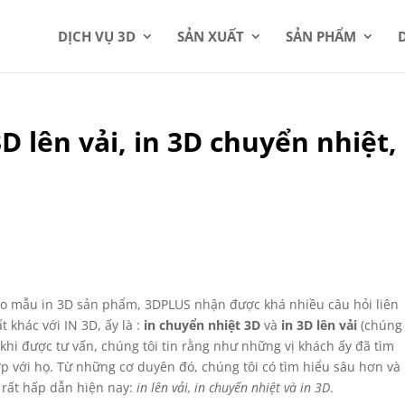
DỊCH VỤ 3D
SẢN XUẤT
SẢN PHẨM
3D lên vải, in 3D chuyển nhiệt,
ạo mẫu in 3D sản phẩm, 3DPLUS nhận được khá nhiều câu hỏi liên
 khác với IN 3D, ấy là :
in chuyển nhiệt 3D
và
in 3D lên vải
(chúng
khi được tư vấn, chúng tôi tin rằng như những vị khách ấy đã tìm
p với họ. Từ những cơ duyên đó, chúng tôi có tìm hiểu sâu hơn và
n rất hấp dẫn hiện nay:
in lên vải, in chuyển nhiệt và in 3D
.