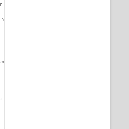
hi
in
nên
.
ực