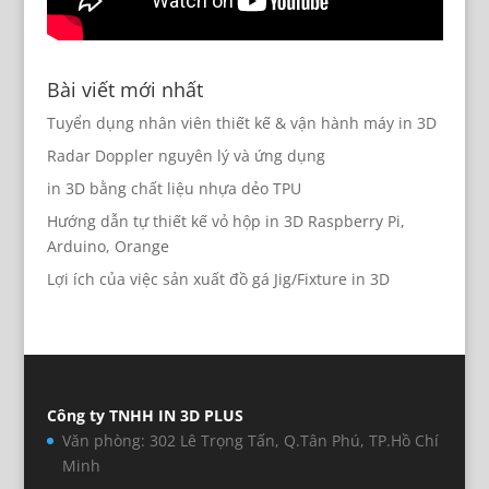
Bài viết mới nhất
Tuyển dụng nhân viên thiết kế & vận hành máy in 3D
Radar Doppler nguyên lý và ứng dụng
in 3D bằng chất liệu nhựa dẻo TPU
Hướng dẫn tự thiết kế vỏ hộp in 3D Raspberry Pi,
Arduino, Orange
Lợi ích của việc sản xuất đồ gá Jig/Fixture in 3D
Công ty TNHH IN 3D PLUS
Văn phòng: 302 Lê Trọng Tấn, Q.Tân Phú, TP.Hồ Chí
Minh