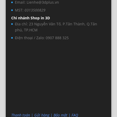
Email: Lienhe@3dplus.vn
MST:
0313500829
Chi nhánh Shop in 3D
Địa chỉ: 23 Nguyễn Văn Tố, P.Tân Thành, Q.Tân
phú, TP.HCM
Điện thoại / Zalo: 0907 888 325
Thanh toán
|
Gửi hàng
|
Bảo mật
|
FAQ