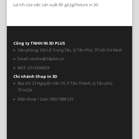
Lợi ích của việc sản xuất đồ gá Jig/Fixture in 3D
Công ty TNHH IN 3D PLUS
Văn phòng: 302 Lê Trọng Tấn, Q.Tân Phú, TP.Hồ Chí Minh
Email: Lienhe@3dplus.vn
MST:
0313500829
Chi nhánh Shop in 3D
Địa chỉ: 23 Nguyễn Văn Tố, P.Tân Thành, Q.Tân phú,
TP.HCM
Điện thoại / Zalo: 0907 888 325