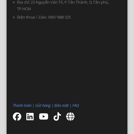
Địa chỉ: 23 Nguyễn Văn Tố, P.Tân Thành, Q.Tân phú,
TP.HCM
Điện thoại / Zalo: 0907 888 325
Thanh toán
|
Gửi hàng
|
Bảo mật
|
FAQ