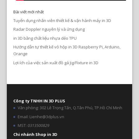
Bài viết mới nhất
Tuyển dụng nhân viên thiết kế & vận hành máy in 3D
Radar Doppler nguyên lý và ứng dụng
in 3D bằng chất liệu nhựa dẻo TPU
Hướng dẫn tự thiết kế vỏ hộp in 3D Raspberry Pi, Arduino,
Orange
Lợi ích của việc sản xuất đồ gá Jig/Fixture in 3D
Công ty TNHH IN 3D PLUS
Văn phòng: 302 Lê Trọng Tấn, Q.Tân Phú, TP.Hồ Chí Minh
Email: Lienhe@3dplus.vn
MST:
0313500829
Chi nhánh Shop in 3D